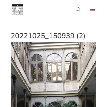
20221025_150939 (2)