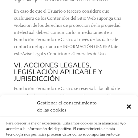
seguridad que estuviera instalado en el Sitio Web.
En caso de que el Usuario o tercero considere que
cualquiera de los Contenidos del Sitio Web suponga una
violación de los derechos de protección de la propiedad
intelectual, deberá comunicarlo inmediatamente a
Fundación Fernando de Castro a través de los datos de
contacto del apartado de INFORMACIÓN GENERAL de
este Aviso Legal y Condiciones Generales de Uso.
VI. ACCIONES LEGALES,
LEGISLACIÓN APLICABLE Y
JURISDICCIÓN
Fundación Fernando de Castro se reserva la facultad de
presentar las acciones civiles o penales que considere
necesarias por la utilización indebida del Sitio Web y
Gestionar el consentimiento
Contenidos, o por el incumplimiento de las presentes
de las cookies
Condiciones.
Para ofrecer la mejor experiencia, utilizamos cookies para almacenar y/o
La relación entre el Usuario y Fundación Fernando de
acceder a la información del dispositivo. El consentimiento de esta
tecnología nos permitirá procesar datos como el comportamiento de
Castro se regirá por la normativa vigente y de aplicación