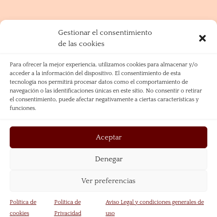
Gestionar el consentimiento
de las cookies
Para ofrecer la mejor experiencia, utilizamos cookies para almacenar y/o
acceder a la información del dispositivo. El consentimiento de esta
tecnología nos permitirá procesar datos como el comportamiento de
Juan José Moreno y Casanova
navegación o las identificaciones únicas en este sitio. No consentir o retirar
Archivero-Bibliotecario de la Fundación
el consentimiento, puede afectar negativamente a ciertas características y
Fernando de Castro – A.E.M
.
funciones.
Aceptar
Denegar
Aviso Legal
Política de Privacidad
Política de Cookies
Ver preferencias
Página web diseñada por Mariano Redondo +
El
Política de
Política de
Aviso Legal y condiciones generales de
Diseñosaurio
cookies
Privacidad
uso