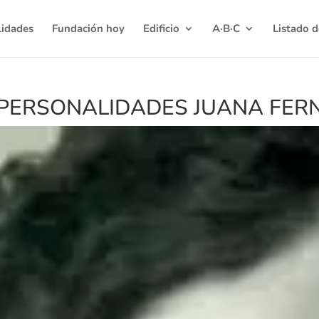
lidades
Fundación hoy
Edificio
A·B·C
Listado 
-PERSONALIDADES JUANA FER