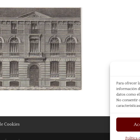
Para ofrecer l
información de
datos como el 
No consentir o
característica
Ac
 de Cookies
Política 