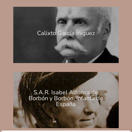
Calixto García Íñiguez
S.A.R. Isabel Alfonsa de
Borbón y Borbón, Infanta de
España