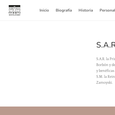
Inicio
Biografía
Historia
Persona
S.A.R
S.A.R. la P
Borbón y de
y benéficas
S.M. la Rei
Zamoyski.