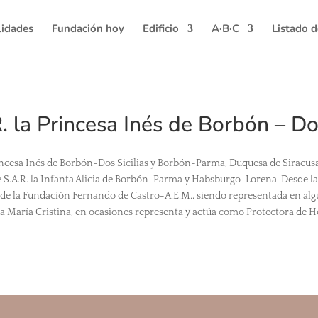
lidades
Fundación hoy
Edificio
A·B·C
Listado 
. la Princesa Inés de Borbón – Dos
rincesa Inés de Borbón-Dos Sicilias y Borbón-Parma, Duquesa de Siracusa,
 S.A.R. la Infanta Alicia de Borbón-Parma y Habsburgo-Lorena. Desde la 
 de la Fundación Fernando de Castro-A.E.M., siendo representada en al
na María Cristina, en ocasiones representa y actúa como Protectora de H