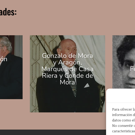
ades:
Gonzalo de Mora
ón
y Aragón,
Marqués de Casa
F
Riera y Conde de
Mora
Para ofrecer l
información de
datos como el 
No consentir o
característica