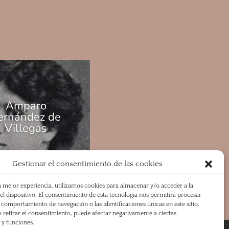
Amparo
ernández de
Villegas
Gestionar el consentimiento de las cookies
a mejor experiencia, utilizamos cookies para almacenar y/o acceder a la
l dispositivo. El consentimiento de esta tecnología nos permitirá procesar
comportamiento de navegación o las identificaciones únicas en este sitio.
 retirar el consentimiento, puede afectar negativamente a ciertas
s y funciones.