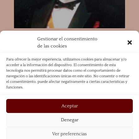
Gestionar el consentimiento
de las cookies
Para ofrecer la mejor experiencia, utilizamos cookies para almacenar y/o
Trinidad Marcos
acceder a la información del dispositivo. El consentimiento de esta
tecnología nos permitirá procesar datos como el comportamiento de
navegación o las identificaciones únicas en este sitio. No consentir o retirar
el consentimiento, puede afectar negativamente a ciertas características y
funciones.
Aceptar
Denegar
Aviso Legal
Política de Privacidad
Política de Cookies
Ver preferencias